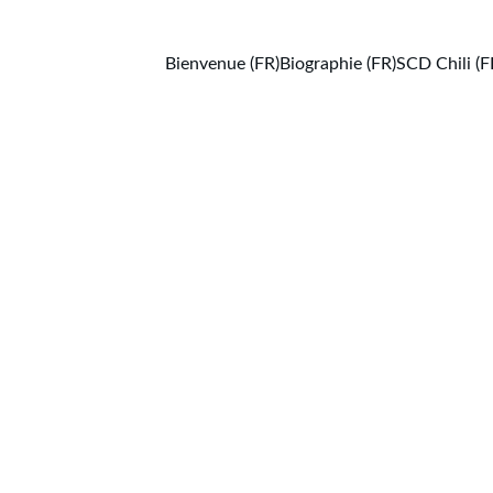
Bienvenue (FR)
Biographie (FR)
SCD Chili (F
Carayass (DDI Chile, 2021-A-4301)
3/16/2025
1 min temps de lecture