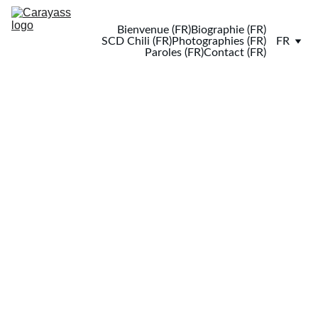
Bienvenue (FR)
Biographie (FR)
SCD Chili (FR)
Photographies (FR)
FR
Paroles (FR)
Contact (FR)
Carayass (DDI Chile, A-300,799)
3/14/2025
1 min temps de lecture