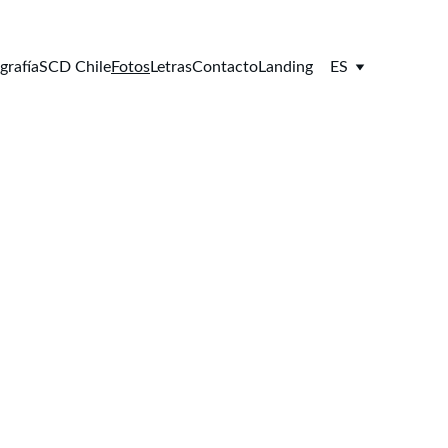
grafía
SCD Chile
Fotos
Letras
Contacto
Landing
ES